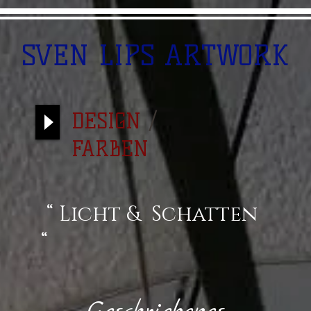
SVEN LIPS ARTWORK
DESIGN
/
FARBEN
“ Licht & Schatten
“