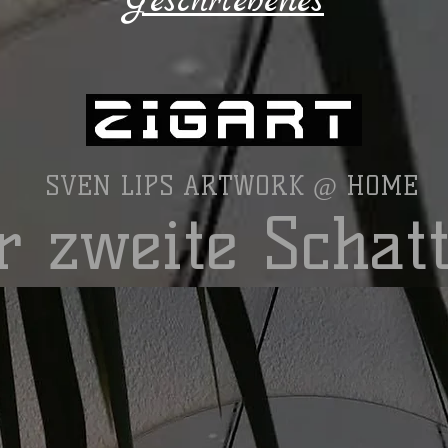
Geschriebenes
SVEN LIPS ARTWORK @ HOME
r zweite Schat